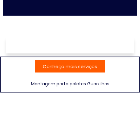
Conheça mais serviços
Montagem porta paletes Guarulhos
Conheça abaixo alguns dos nossos
clientes