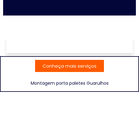
Conheça mais serviços
Montagem porta paletes Guarulhos
Conheça abaixo alguns dos nossos
clientes